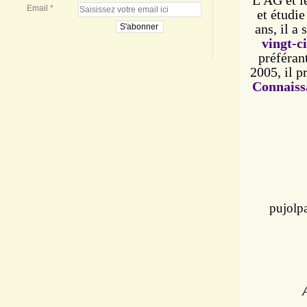
L'AG et l
Email
et étudi
ans, il a
vingt-c
préféran
2005, il p
Connaissa
pujolp