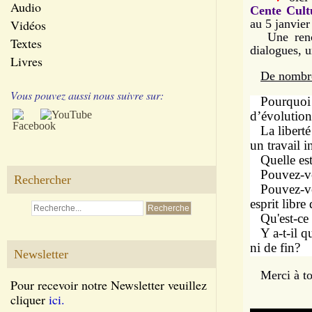
Audio
Cente Cult
Vidéos
au 5 janvier
Une rencont
Textes
dialogues, u
Livres
De nombre
Vous pouvez aussi nous suivre sur:
Pourquoi l’
d’évolutio
La liberté 
un travail i
Quelle est
Pouvez-vous
Rechercher
Pouvez-vou
esprit libr
Qu'est-ce q
Y a-t-il q
ni de fin?
Newsletter
Merci à tout
Pour recevoir notre Newsletter veuillez
cliquer
ici.