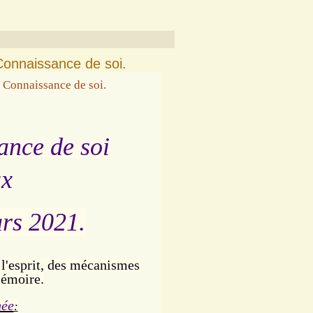
onnaissance de soi.
ance de soi
ux
rs 2021.
 l'esprit, des mécanismes
mémoire.
née
: