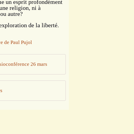
ême un esprit profondément
une religion, ni à
 ou autre?
exploration de la liberté.
isioconférence 26 mars
rs