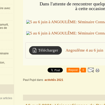
Dans l'attente de rencontrer quelq
à cette occasion
aire avec
amurti,
les de
Télécharger
Angoulême 4 au 6 juin
inaire
ion,
Repost
0
Paul Pujol
dans
activités 2021
x articles