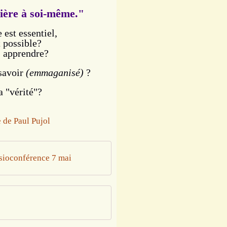
ière à soi-même."
est essentiel,
t possible?
, apprendre?
 savoir
(emmaganisé)
?
a "vérité"?
isioconférence 7 mai