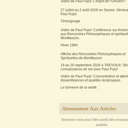
Vidéo de Paul Pujol: L'esprit de l'Univers?
27 juillet au 2 août 2026 en Savoie: Sémin
Paul Pujol.
Témoignage
Vidéo de Paul Pujol: Conférence sur Krishn
aux Rencontres Philosophiques et spirituel
Montfaucon.
Hiver 1984
Affiche des Rencontres Philosophiques et
Spirituelles de Montfaucon
19 au 20 septembre 2026 à TREVOUX: Sém
connaissance de soi avec Paul Pujol
Vidéo de Paul Pujol: Concentration et attent
dissemblances et qualités réciproques.
Le tonnerre de la vérité.
Abonnement Aux Articles
Abonnez-vous pour être averti des nouveau
publiés.