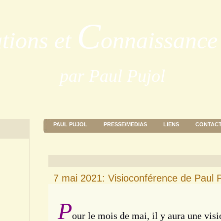
C
ations et
onnaissance 
par Paul Pujol
PAUL PUJOL
PRESSE/MEDIAS
LIENS
CONTAC
7 mai 2021: Visioconférence de Paul P
P
our le mois de mai, il y aura une vis