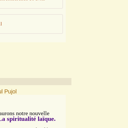
l
l Pujol
aurons notre nouvelle
La spiritualité laïque.