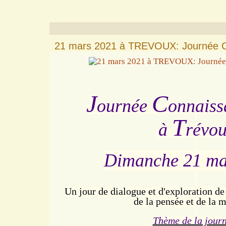
21 mars 2021 à TREVOUX: Journée C
J
C
ournée
onnaiss
T
à
révo
Dimanche 21 ma
Un jour de dialogue et d'exploration de
de la pensée et de la 
Thème de la jour