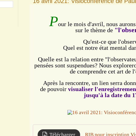
16 avril 2021: Visioconférence de Paul
P
our le mois d'avril, nous auron
"l'obse
sur le thème de
Qu'est-ce que l'obser
Quel est notre état mental dan
Quelle est la relation entre "l'observate
pensées sont suspendues?
Nous explorero
de comprendre cet
art de l
Après
la rencontre, un lien serra don
de pouvoir
visualiser l'enregistremen
jusqu'à la date du 1
Télécharger
RIB pour inscription Vi