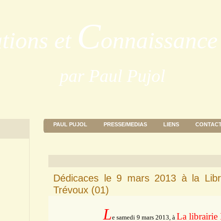
C
ations et
onnaissance 
par Paul Pujol
PAUL PUJOL
PRESSE/MEDIAS
LIENS
CONTAC
Dédicaces le 9 mars 2013 à la Libr
Trévoux (01)
L
La librairi
e samedi 9 mars 2013, à