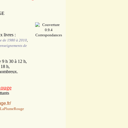
 livres :
te de 1980 à 2010
,
 enseignements de
e 9 h 30 à 12 h,
 18 h,
 nombreux.
Rouge
tants
ge.fr/
rieLaPlumeRouge