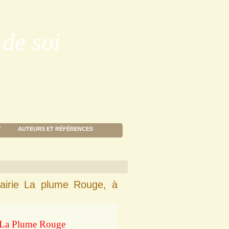
de soi
T
AUTEURS ET RÉFÉRENCES
airie La plume Rouge, à
e La Plume Rouge