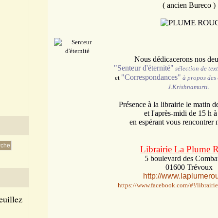
( ancien Bureco )
Nous dédicacerons nos deux
"Senteur d'éternité"
sélection de tex
"Correspondances"
et
à propos des
J.Krishnamurti.
Présence à la librairie le matin d
et l'après-midi de 15 h à
en espérant vous rencontrer
Librairie La Plume 
5 boulevard des Combat
01600 Trévoux
http://www.laplumerou
https://www.facebook.com/#!/librai
euillez