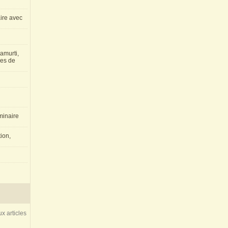
aire avec
amurti,
les de
inaire
ion,
x articles