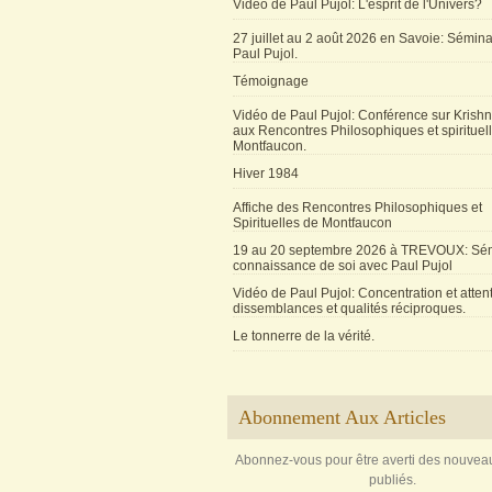
Vidéo de Paul Pujol: L'esprit de l'Univers?
27 juillet au 2 août 2026 en Savoie: Sémin
Paul Pujol.
Témoignage
Vidéo de Paul Pujol: Conférence sur Krishn
aux Rencontres Philosophiques et spirituel
Montfaucon.
Hiver 1984
Affiche des Rencontres Philosophiques et
Spirituelles de Montfaucon
19 au 20 septembre 2026 à TREVOUX: Sém
connaissance de soi avec Paul Pujol
Vidéo de Paul Pujol: Concentration et attent
dissemblances et qualités réciproques.
Le tonnerre de la vérité.
Abonnement Aux Articles
Abonnez-vous pour être averti des nouveau
publiés.