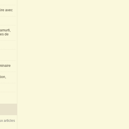
aire avec
amurti,
les de
inaire
ion,
x articles