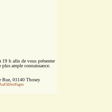
 à 19 h afin de vous présenter
ire plus ample connaissance.
e Rue, 01140 Thosey
/AuFilDesPages