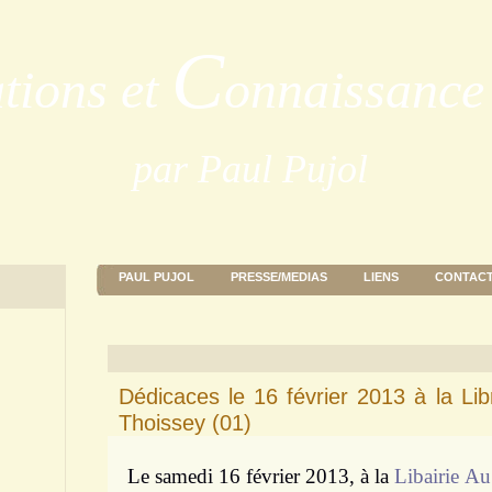
C
ations et
onnaissance 
par Paul Pujol
PAUL PUJOL
PRESSE/MEDIAS
LIENS
CONTAC
Dédicaces le 16 février 2013 à la Lib
Thoissey (01)
Le samedi 16 février 2013, à la
Libairie Au