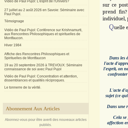
Vidéo de Paul Pujol: L'esprit de l'Univers?
sur ce post
27 juillet au 2 août 2026 en Savoie: Séminaire avec
prend fin?
Paul Pujol.
individuel,
Témoignage
Q
uelle 
Vidéo de Paul Pujol: Conférence sur Krishnamurti,
aux Rencontres Philosophiques et spirituelles de
Montfaucon.
Hiver 1984
Affiche des Rencontres Philosophiques et
Dans
les 
Spirituelles de Montfaucon
l'acte d'app
19 au 20 septembre 2026 à TREVOUX: Séminaire
l'esprit, on 
connaissance de soi avec Paul Pujol
confronter 
Vidéo de Paul Pujol: Concentration et attention,
dissemblances et qualités réciproques.
Le tonnerre de la vérité.
L'acte d'ap
sujet (ce qu
Dans une ren
Abonnement Aux Articles
Cela se f
Abonnez-vous pour être averti des nouveaux articles
affection e
publiés.