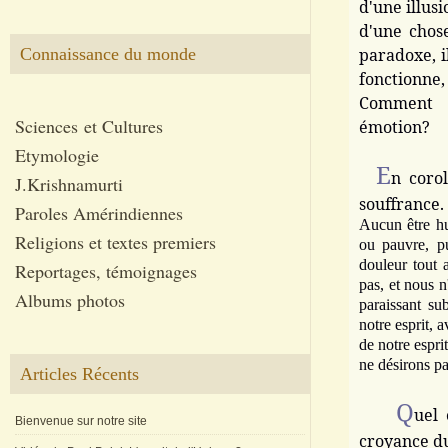
d'une illusi
d'une chos
Connaissance du monde
paradoxe, i
fonctionne
Comment f
Sciences et Cultures
émotion?
Etymologie
E
n corol
J.Krishnamurti
souffrance.
Paroles Amérindiennes
Aucun être hu
Religions et textes premiers
ou pauvre, p
douleur tout 
Reportages, témoignages
pas, et nous n
Albums photos
paraissant s
notre esprit, a
de notre esprit
ne désirons pa
Articles Récents
Q
uel 
Bienvenue sur notre site
croyance du