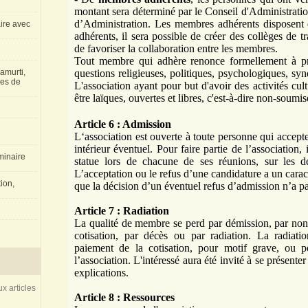
montant sera déterminé par le Conseil d'Administration
d’Administration. Les membres adhérents disposent 
aire avec
adhérents, il sera possible de créer des collèges de tra
de favoriser la collaboration entre les membres.
Tout membre qui adhère renonce formellement à pr
questions religieuses, politiques, psychologiques, syn
amurti,
les de
L'association ayant pour but d'avoir des activités cult
être laïques, ouvertes et libres, c'est-à-dire non-soumi
Article 6 : Admission
L
‘association est ouverte à toute personne qui accepte 
intérieur éventuel. Pour faire partie de l’association,
inaire
statue lors de chacune de ses réunions, sur les d
L’acceptation ou le refus d’une candidature a un carac
ion,
que la décision d’un éventuel refus d’admission n’a pa
Article 7 : Radiation
La qualité de membre se perd par démission, par no
cotisation, par décès ou par radiation. La radiat
paiement de la cotisation, pour motif grave, ou p
l’association. L'intéressé aura été invité à se présent
explications.
x articles
Article 8 : Ressources