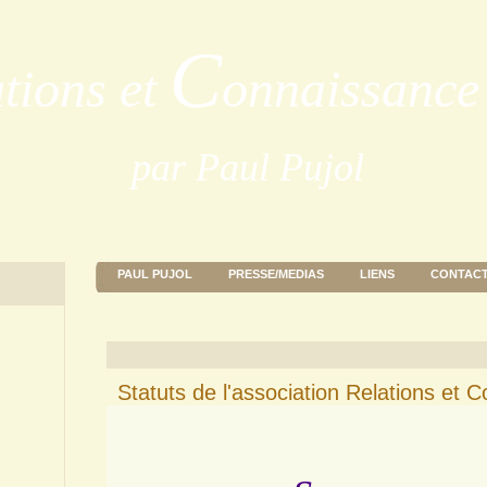
C
ations et
onnaissance 
par Paul Pujol
PAUL PUJOL
PRESSE/MEDIAS
LIENS
CONTAC
Statuts de l'association Relations et 