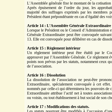
L’Assemblée générale fixe le montant de la cotisation
Après épuisement de l’ordre du jour, les approbati
majorité des suffrages exprimés par les membres pr
Président étant prépondérante en cas d’égalité des voi
Article 14 : L’Assemblée Générale Extraordinaire
Lorsque le Président ou le Conseil d’Administration en
Générale Extraordinaire peut être convoquée suivant l
13. Elle est convoquée pour délibérer en cas de dissolu
Article 15 : Règlement intérieur
Un règlement intérieur peut être établi par le Con
approuver par l’Assemblée Générale. Ce règlement éven
points non prévus par les statuts, notamment ceux qui 
de l’association.
Article 16 : Dissolution
La dissolution de l’association ne peut-être prono
Extraordinaire, spécialement convoquée à cet effet.
nommés par celle-ci qui déterminera les pouvoirs de 
Extraordinaire attribue l’actif net à toutes associatio
ou voisin, ou tout établissement à but social de son ch
Article 17 : Modifications des statuts.
Les statuts pourront être modifiés à l’occasion d’un