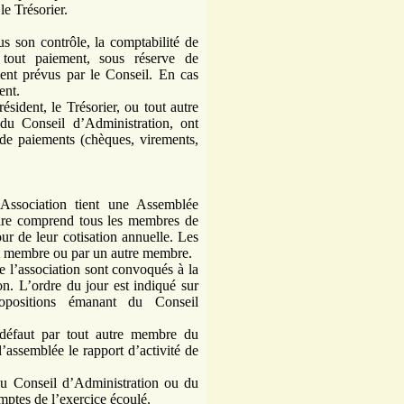
e Trésorier.
us son contrôle, la comptabilité de
ue tout paiement, sous réserve de
ment prévus par le Conseil. En cas
ent.
sident, le Trésorier, ou tout autre
du Conseil d’Administration, ont
de paiements (chèques, virements,
l’Association tient une Assemblée
aire comprend tous les membres de
ur de leur cotisation annuelle. Les
nt membre ou par un autre membre.
 l’association sont convoqués à la
on.
L’ordre du jour est indiqué sur
opositions émanant du Conseil
 défaut par tout autre membre du
’assemblée le rapport d’activité de
du Conseil d’Administration ou du
mptes de l’exercice écoulé.