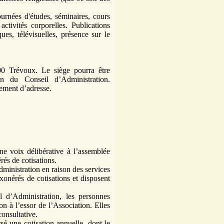
ournées d'études, séminaires, cours
 activités corporelles. P
ublications
es, télévisuelles, présence sur le
00 Trévoux. Le siège pourra être
on du Conseil d’Administration.
ement d’adresse.
ne voix délibérative à l’assemblée
rés de cotisations.
dministration en raison des services
exonérés de cotisations et disposent
l d’Administration, les personnes
n à l’essor de l’Association. Elles
consultative.
sé une cotisation annuelle, dont le