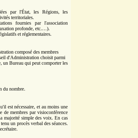
ées par l'État, les Régions, les
tés territoriales.
ions fournies par l'association
laxation profonde, etc.…).
égislatifs et réglementaires.
nistration composé des membres
eil d'Administration choisit parmi
e, un Bureau qui peut comporter les
on du nombre.
u'il est nécessaire, et au moins une
nce de membres par visioconférence
 la majorité simple des voix. En cas
st tenu un procès verbal des séances.
ecrétaire.