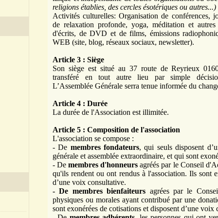
religions établies, des cercles ésotériques ou autres...)
Activités culturelles: Organisation de conférences, j
de relaxation profonde, yoga, méditation et
autres
d'écrits, de DVD et de films, émissions radiophoniqu
WEB (site, blog, réseaux sociaux, newsletter).
Article 3 : Siège
Son siège est situé au 37 route de Reyrieux 016
transféré en tout autre lieu par simple décisi
L’Assemblée Générale serra tenue informée du chang
Article 4 : Durée
La durée de l'Association est illimitée.
Article 5 : Composition de l'association
L'association se compose :
- De
membres fondateurs
, qui seuls disposent d’u
générale et assemblée extraordinaire, et qui sont exoné
- De
membres d'honneurs
agréés par le Conseil d'A
qu'ils rendent ou ont rendus à l'association. Ils sont 
d’une voix consultative.
-
De membres bienfaiteurs
agrées par le Consei
physiques ou morales ayant contribué par une donatio
sont exonérées de cotisations et disposent d’une voix 
-
De
membres adhérents
, les personnes qui ont ver