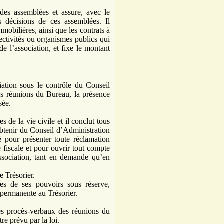
 des assemblées et assure, avec le
es décisions de ces assemblées. Il
mmobilières, ainsi que les contrats à
llectivités ou organismes publics qui
 de l’association, et fixe le montant
ation sous le contrôle du Conseil
les réunions du Bureau, la présence
sée.
s de la vie civile et il conclut tous
 obtenir du Conseil d’Administration
té pour présenter toute réclamation
 fiscale et pour ouvrir tout compte
association, tant en demande qu’en
e Trésorier.
les de ses pouvoirs sous réserve,
u permanente au Trésorier.
 les procès-verbaux des réunions du
re prévu par la loi.