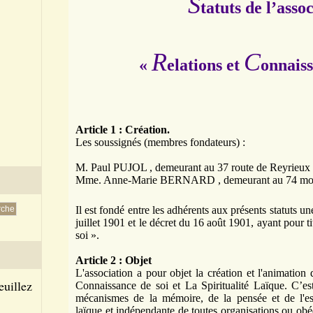
S
tatuts de l’asso
R
C
«
elations et
onnaiss
Article 1 : Création.
Les soussignés (membres fondateurs) :
M. Paul PUJOL
, demeurant au 37 route de Reyrieu
Mme. Anne-Marie BERNARD
, demeurant au 74 mo
Il est fondé entre les adhérents aux présents statuts une
juillet 1901 et le décret du 16 août 1901, ayant pour 
soi ».
Article 2 : Objet
L'association a pour objet la création et l'animation d
euillez
Connaissance de soi et La Spiritualité Laïque. C’est-
mécanismes de la mémoire, de la pensée et de l'esp
laïque et indépendante de toutes organisations ou obé