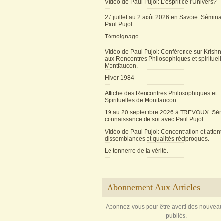
Vidéo de Paul Pujol: L'esprit de l'Univers?
27 juillet au 2 août 2026 en Savoie: Sémin
Paul Pujol.
Témoignage
Vidéo de Paul Pujol: Conférence sur Krishn
aux Rencontres Philosophiques et spirituel
Montfaucon.
Hiver 1984
Affiche des Rencontres Philosophiques et
Spirituelles de Montfaucon
19 au 20 septembre 2026 à TREVOUX: Sém
connaissance de soi avec Paul Pujol
Vidéo de Paul Pujol: Concentration et attent
dissemblances et qualités réciproques.
Le tonnerre de la vérité.
Abonnement Aux Articles
Abonnez-vous pour être averti des nouveau
publiés.