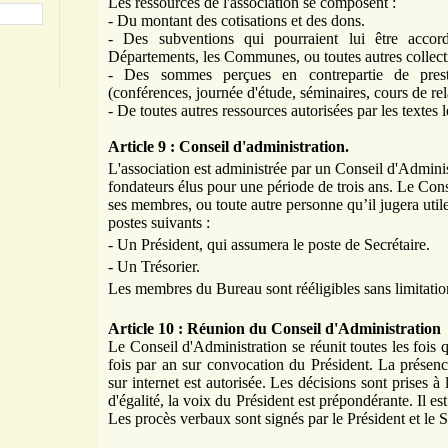
Les ressources de l'association se composent :
- Du montant des cotisations et des dons.
- Des subventions qui pourraient lui être accord
Départements, les Communes, ou toutes autres collectivi
- Des sommes perçues en contrepartie de prestat
(conférences, journée d'étude, séminaires, cours de re
- De toutes autres ressources autorisées par les textes l
Article 9 : Conseil d'administration.
L'association est administrée par un Conseil d'Admi
fondateurs élus pour une période de trois ans. Le Cons
ses membres, ou toute autre personne qu’il jugera util
postes suivants :
- Un Président, qui assumera le poste de Secrétaire.
- Un Trésorier.
Les membres du Bureau sont rééligibles sans limitati
Article 10 : Réunion du Conseil d'Administration
Le Conseil d'Administration se réunit toutes les fois q
fois par an sur convocation du Président. La prése
sur internet est autorisée. Les décisions sont prises à
d'égalité, la voix du Président est prépondérante. Il e
Les procès verbaux sont signés par le Président et le S