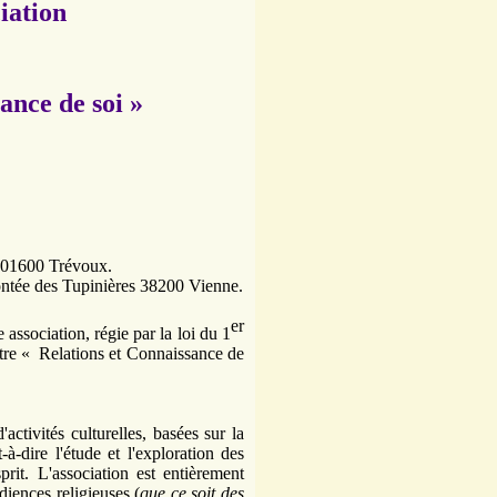
ciation
ance de soi »
x 01600 Trévoux.
ntée des Tupinières 38200 Vienne.
er
 association, régie par la loi du 1
titre « Relations et Connaissance de
'activités culturelles, basées sur la
à-dire l'étude et l'exploration des
rit. L'association est entièrement
diences religieuses (
que ce soit des