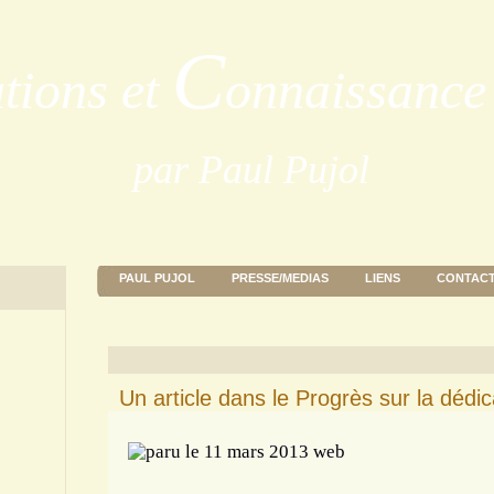
C
ations et
onnaissance 
par Paul Pujol
PAUL PUJOL
PRESSE/MEDIAS
LIENS
CONTAC
Un article dans le Progrès sur la déd