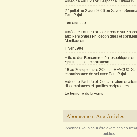
Vidéo de Paul Pujol: L'esprit de l'Univers?
27 juillet au 2 août 2026 en Savoie: Sémin
Paul Pujol.
Témoignage
Vidéo de Paul Pujol: Conférence sur Krishn
aux Rencontres Philosophiques et spirituel
Montfaucon.
Hiver 1984
Affiche des Rencontres Philosophiques et
Spirituelles de Montfaucon
19 au 20 septembre 2026 à TREVOUX: Sém
connaissance de soi avec Paul Pujol
Vidéo de Paul Pujol: Concentration et attent
dissemblances et qualités réciproques.
Le tonnerre de la vérité.
Abonnement Aux Articles
Abonnez-vous pour être averti des nouveau
publiés.