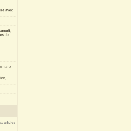
aire avec
amurti,
les de
inaire
ion,
x articles