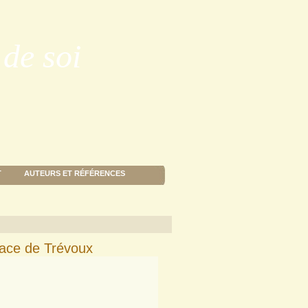
de soi
T
AUTEURS ET RÉFÉRENCES
icace de Trévoux