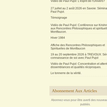
Vidéo de Paul Pujol: L'esprit de l'Univers?
27 juillet au 2 août 2026 en Savoie: Sémin
Paul Pujol.
Témoignage
Vidéo de Paul Pujol: Conférence sur Krishn
aux Rencontres Philosophiques et spirituel
Montfaucon.
Hiver 1984
Affiche des Rencontres Philosophiques et
Spirituelles de Montfaucon
19 au 20 septembre 2026 à TREVOUX: Sém
connaissance de soi avec Paul Pujol
Vidéo de Paul Pujol: Concentration et attent
dissemblances et qualités réciproques.
Le tonnerre de la vérité.
Abonnement Aux Articles
Abonnez-vous pour être averti des nouveau
publiés.