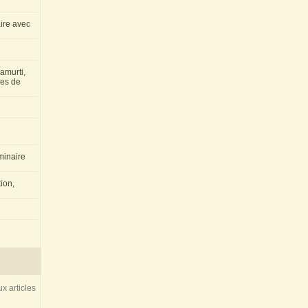
aire avec
amurti,
les de
inaire
ion,
x articles