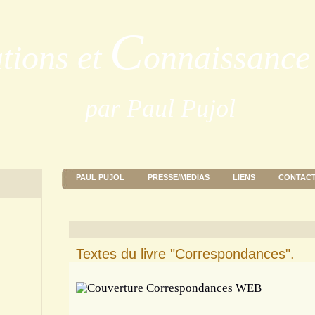
C
ations et
onnaissance 
par Paul Pujol
PAUL PUJOL
PRESSE/MEDIAS
LIENS
CONTAC
Textes du livre "Correspondances".