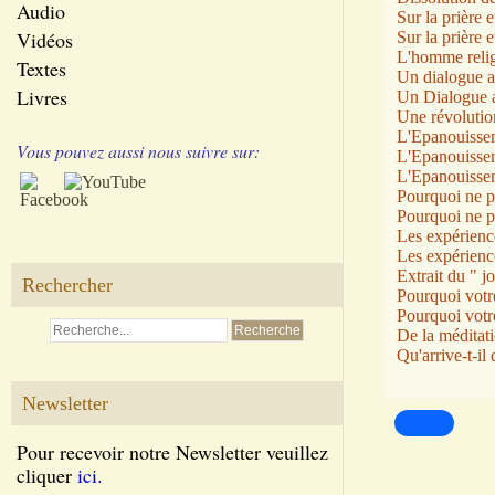
Audio
Sur la prière e
Vidéos
Sur la prière e
L'homme relig
Textes
Un dialogue 
Livres
Un Dialogue 
Une révolutio
L'Epanouissem
Vous pouvez aussi nous suivre sur:
L'Epanouissem
L'Epanouissem
Pourquoi ne p
Pourquoi ne p
Les expérience
Les expérience
Extrait du " jo
Rechercher
Pourquoi votre
Pourquoi votre
De la méditati
Qu'arrive-t-il
Newsletter
Pour recevoir notre Newsletter veuillez
cliquer
ici.