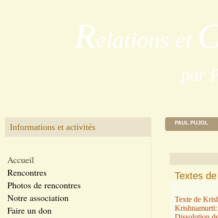
R
elations et
par 
PAUL PUJOL
Informations et activités
Accueil
Rencontres
Textes de
Photos de rencontres
Notre association
Texte de Krish
Krishnamurti:
Faire un don
Dissolution de