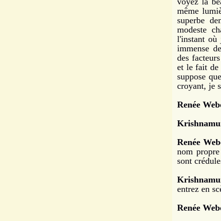
voyez la be
même lumièr
superbe de
modeste ch
l'instant où
immense dem
des facteurs
et le fait d
suppose que
croyant, je 
Renée Webe
Krishnamur
Renée Webe
nom propre 
sont crédule
Krishnamur
entrez en sc
Renée Webe