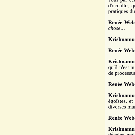
d'occulte, 
pratiques d
Renée Web
chose
...
Krishnamur
Renée Webe
Krishnamur
qu'il n'est 
de processu
Renée Webe
Krishnamur
égoïstes, et
diverses ma
Renée Webe
Krishnamur
déceler, mai