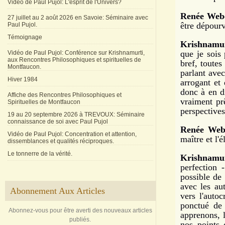
Vidéo de Paul Pujol: L'esprit de l'Univers?
Renée Webe
27 juillet au 2 août 2026 en Savoie: Séminaire avec
être dépourv
Paul Pujol.
Témoignage
Krishnamur
que je sois 
Vidéo de Paul Pujol: Conférence sur Krishnamurti,
aux Rencontres Philosophiques et spirituelles de
bref, toutes
Montfaucon.
parlant avec
Hiver 1984
arrogant et
donc à en di
Affiche des Rencontres Philosophiques et
vraiment pr
Spirituelles de Montfaucon
perspectives
19 au 20 septembre 2026 à TREVOUX: Séminaire
connaissance de soi avec Paul Pujol
Renée Web
Vidéo de Paul Pujol: Concentration et attention,
maître et l'é
dissemblances et qualités réciproques.
Le tonnerre de la vérité.
Krishnamur
perfection 
possible de 
avec les aut
Abonnement Aux Articles
vers l'auto
ponctué de 
Abonnez-vous pour être averti des nouveaux articles
apprenons, 
publiés.
nos points 