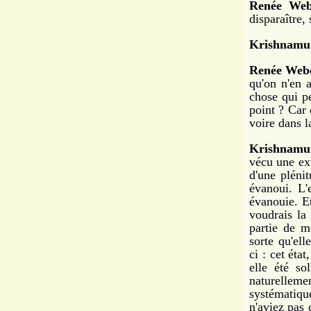
Renée Web
disparaître, 
Krishnamur
Renée Webe
qu'on n'en a
chose qui pe
point ? Car
voire dans l
Krishnamur
vécu une exp
d'une plénit
évanoui. L'
évanouie. Et
voudrais la 
partie de m
sorte qu'ell
ci : cet éta
elle été so
naturelleme
systématiqu
n'aviez pas 