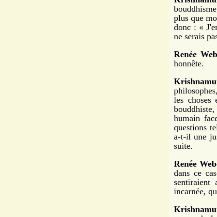
bouddhisme, 
plus que moi
donc : « J'e
ne serais pa
Renée Web
honnête.
Krishnamur
philosophes,
les choses 
bouddhiste,
humain face
questions te
a-t-il une j
suite.
Renée Web
dans ce cas-
sentiraient
incarnée, qu
Krishnamur