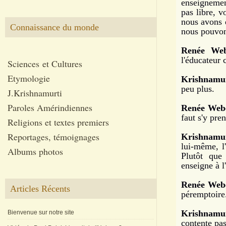
enseignement
pas libre, 
nous avons 
Connaissance du monde
nous pouvons
Renée We
l'éducateur 
Sciences et Cultures
Etymologie
Krishnamur
peu plus.
J.Krishnamurti
Paroles Amérindiennes
Renée Web
faut s'y pre
Religions et textes premiers
Reportages, témoignages
Krishnamur
lui-même, l'
Albums photos
Plutôt que 
enseigne à l
Renée Webe
Articles Récents
péremptoire.
Krishnamur
Bienvenue sur notre site
contente pas 