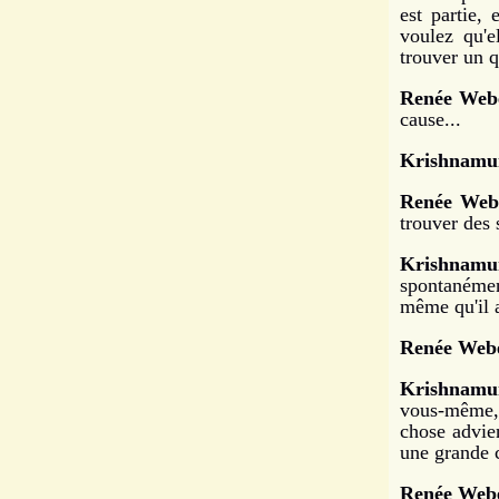
est partie,
voulez qu'e
trouver un 
Renée Web
cause...
Krishnamur
Renée Web
trouver des 
Krishnamur
spontanémen
même qu'il a
Renée Webe
Krishnamur
vous-même, 
chose advien
une grande c
Renée Webe