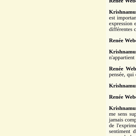
Renée Webe
Krishnamur
est importan
expression 
différentes 
Renée Webe
Krishnamur
n'appartient
R
enée Web
pensée, qui 
Krishnamur
Renée Webe
Krishnamur
me sens sup
jamais comp
de l'exprim
sentiment d