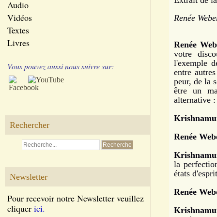
Extrait de l
Audio
Vidéos
Renée Weber
Textes
Livres
Renée Web
votre disc
l'exemple d
Vous pouvez aussi nous suivre sur:
entre autres
peur, de la 
être un maî
alternative :
Krishnamur
Rechercher
Renée Webe
Krishnamur
la perfectio
états d'espri
Newsletter
Renée Webe
Pour recevoir notre Newsletter veuillez
cliquer
ici.
Krishnamur