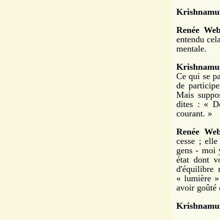
Krishnamur
Renée Web
entendu cela
mentale.
Krishnamur
Ce qui se pa
de participe
Mais suppos
dites : « D
courant. »
Renée Web
cesse ; elle
gens - moi y
état dont v
d'équilibr
« lumière »
avoir goûté 
Krishnamur