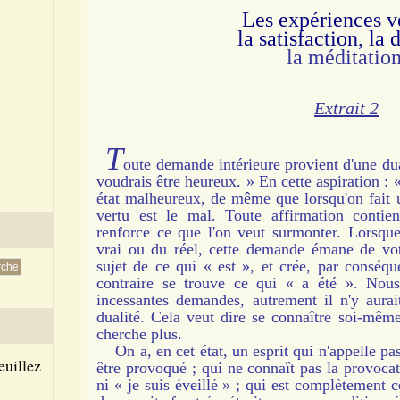
Les expériences v
la satisfaction, l
la méditation
Extrait 2
T
oute demande intérieure provient d'une dua
voudrais être
heureux. » En cette aspiration : 
état malheureux, de même que lorsqu'on fait un
vertu est le mal. Toute affirmation contien
renforce ce que l'on veut surmonter. Lorsque
vrai ou du réel, cette demande émane de vot
sujet de ce qui « est », et crée, par conséqu
contraire se trouve ce qui « a été ». Nou
incessantes demandes, autrement il n'y aurai
dualité. Cela veut dire se connaître soi-mêm
cherche plus.
On a, en cet état, un esprit qui n'appelle pas
euillez
être provoqué ; qui ne connaît pas la provocati
ni « je suis éveillé » ; qui est complètement c