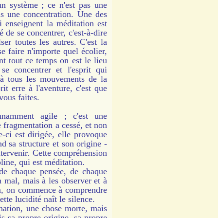
 système ; ce n'est pas une
pas une concentration. Une des
i enseignent la méditation est
é de se concentrer, c'est-à-dire
ser toutes les autres. C'est la
e faire n'importe quel écolier,
nt tout ce temps on est le lieu
se concentrer et l'esprit qui
if à tous les mouvements de la
it erre à l'aventure, c'est que
vous faites.
amment agile ; c'est une
e fragmentation a cessé, et non
-ci est dirigée, elle provoque
d sa structure et son origine -
ntervenir. Cette compréhension
pline, qui est méditation.
de chaque pensée, de chaque
n mal, mais à les observer et à
ion, on commence à comprendre
te lucidité naît le silence.
ation, une chose morte, mais
is sa propre origine, sa propre