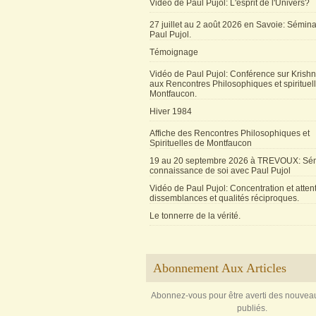
Vidéo de Paul Pujol: L'esprit de l'Univers?
27 juillet au 2 août 2026 en Savoie: Sémin
Paul Pujol.
Témoignage
Vidéo de Paul Pujol: Conférence sur Krishn
aux Rencontres Philosophiques et spirituel
Montfaucon.
Hiver 1984
Affiche des Rencontres Philosophiques et
Spirituelles de Montfaucon
19 au 20 septembre 2026 à TREVOUX: Sém
connaissance de soi avec Paul Pujol
Vidéo de Paul Pujol: Concentration et attent
dissemblances et qualités réciproques.
Le tonnerre de la vérité.
Abonnement Aux Articles
Abonnez-vous pour être averti des nouveau
publiés.