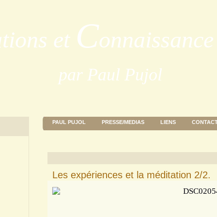
C
ations et
onnaissance 
par Paul Pujol
PAUL PUJOL
PRESSE/MEDIAS
LIENS
CONTAC
Les expériences et la méditation 2/2.