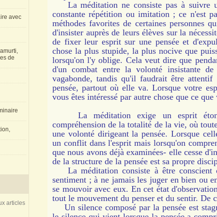
La méditation ne consiste pas à suivre un
constante répétition ou imitation ; ce n'est 
aire avec
méthodes favorites de certaines personnes qu
d'insister auprès de leurs élèves sur la nécessit
de fixer leur esprit sur une pensée et d'expul
chose la plus stupide, la plus nocive que puiss
amurti,
les de
lorsqu'on l'y oblige. Cela veut dire que penda
d'un combat entre la volonté insistante de 
vagabonde, tandis qu'il faudrait être attent
pensée, partout où elle va. Lorsque votre espr
vous êtes intéressé par autre chose que ce que 
inaire
La méditation exige un esprit étonn
compréhension de la totalité de la vie, où tout
ion,
une volonté dirigeant la pensée. Lorsque celle
un conflit dans l'esprit mais lorsqu'on compren
que nous avons déjà examinées- elle cesse d'i
de la structure de la pensée est sa propre disci
La méditation consiste à être conscient 
sentiment ; à ne jamais les juger en bien ou e
se mouvoir avec eux. En cet état d'observat
tout le mouvement du penser et du sentir. De cet
x articles
Un silence composé par la pensée est stagn
le silence qui vient lorsque la pensée a compr