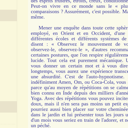
des esprits frustrés, étroits, creux, conditionn
Peut-on vivre en ce monde sans le « plus
comparaisons ? Assurément, c'est possible. Mai
même.
Mener une enquête dans toute cette sphère,
employé, en Orient et en Occident, d'une 
différentes écoles et différents systèmes de
disent : « Observez le mouvement de votr
observez-le, observez-le », d'autres recomm
certaines postures, que l'on respire régulièrem
lucide. Tout cela est purement mécanique. 
vous donner un certain mot et à vous dire
longtemps, vous aurez une expérience transce
une absurdité. C'est de l'auto-hypnotisme. 
indéfiniment Amen, Om, ou Coca-Cola, vous a
parce qu'au moyen de répétitions on se calme
bien connu en Inde depuis des milliers d'ann
Yoga. Avec des répétitions vous pouvez inciter
doux, mais il n'en sera pas moins un petit e
pourriez aussi bien placer sur votre chemin
dans le jardin et lui présenter tous les jours
d'un mois vous seriez en train de l'adorer, et ne
un péché.