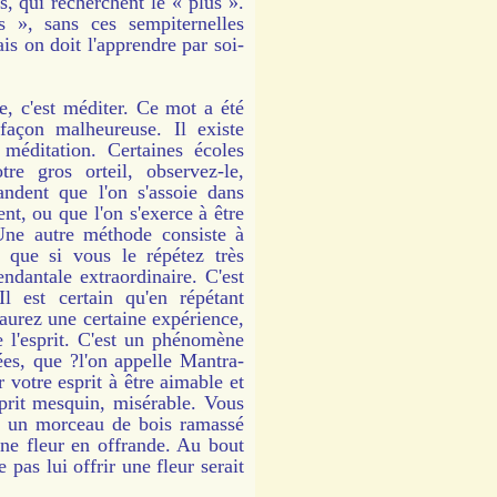
és, qui recherchent le « plus ».
 », sans ces sempiternelles
s on doit l'apprendre par soi-
 c'est méditer. Ce mot a été
façon malheureuse. Il existe
 méditation. Certaines écoles
e gros orteil, observez-le,
andent que l'on s'assoie dans
ent, ou que l'on s'exerce à être
Une autre méthode consiste à
 que si vous le répétez très
ndantale extraordinaire. C'est
Il est certain qu'en répétant
urez une certaine expérience,
 l'esprit. C'est un phénomène
ées, que ?l'on appelle Mantra-
 votre esprit à être aimable et
sprit mesquin, misérable. Vous
ée un morceau de bois ramassé
 une fleur en offrande. Au bout
 pas lui offrir une fleur serait