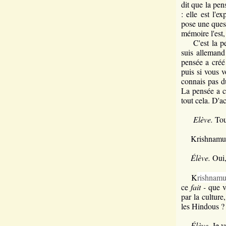
dit que la pen
: elle est l'
pose une ques
mémoire l'est, 
C'est la pens
suis allemand 
pensée a créé 
puis si vous 
connais pas d
La pensée a cr
tout cela. D'a
Elève.
Tou
Krishnamurti
Élève.
Oui, 
K
rishnamu
ce
fait -
que vo
par la culture
les Hindous ? 
Élève.
Je vo