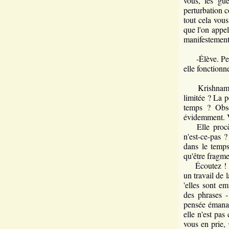
vous, les gue
perturbation c
tout cela vous
que l'on appel
manifestement 
-Élève. Peut-ê
elle fonctionn
Krishnamurti
limitée ? La p
temps ? Obse
évidemment.
Elle procède 
n'est-ce-pas 
dans le temp
qu'être fragmen
Écoutez ! Depu
un travail de 
'elles sont e
des phrases -
pensée émanan
elle n'est pas
vous en prie,