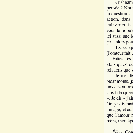
Krishnamurti:
pensée ? Nous 
la question s
action, dans 
cultiver ou fa
vous faire but
ici aussi une 
ça...
alors pou
Est-ce que n
[l'orateur fai
Faites très, t
alors qu'est-c
relations que 
Je me dis que
Néanmoins, je 
uns des autres
suis fabriqué
». Je dis « j'
Or, je dis ma
l'image, et au
que l'amour n
mère, mon épo
Élève.
Comm