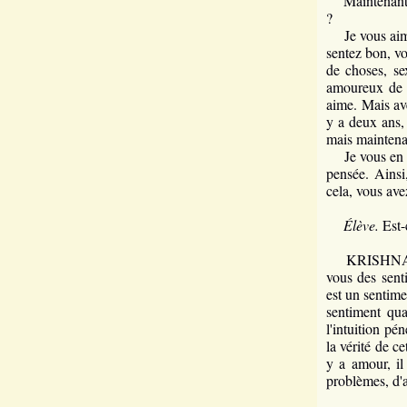
Maintenant - 
?
Je vous aime 
sentez bon, v
de choses, se
amoureux de v
aime. Mais ave
y a deux ans, 
mais maintenan
Je vous en pri
pensée. Ainsi
cela, vous avez
Élève.
Est-c
KRISHNAMURTI
vous des sent
est un sentime
sentiment qu
l'intuition pé
la vérité de ce
y a amour, il
problèmes, d'a