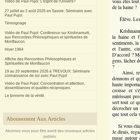
vous êtes tout
Vidéo de Paul Pujol: L'esprit de l'Univers?
de la haine ?
27 juillet au 2 août 2026 en Savoie: Séminaire avec
Paul Pujol.
Élève. Les s
Témoignage
Krishnamurti:
Vidéo de Paul Pujol: Conférence sur Krishnamurti,
la haine et l
aux Rencontres Philosophiques et spirituelles de
Montfaucon.
sentiments, la
et l'autre, c
Hiver 1984
D'accord ? Ma
Affiche des Rencontres Philosophiques et
gens, lâcher d
Spirituelles de Montfaucon
?
19 au 20 septembre 2026 à TREVOUX: Séminaire
Ainsi, retou
connaissance de soi avec Paul Pujol
donnons et qui
haute importa
Vidéo de Paul Pujol: Concentration et attention,
dissemblances et qualités réciproques.
croisse et s
mûrissant pro
Le tonnerre de la vérité.
sert tout ce 
décrocher un 
que tout cela 
Abonnement Aux Articles
Si vous étiez 
Je dirais, reg
Abonnez-vous pour être averti des nouveaux articles
publiés.
passe autour 