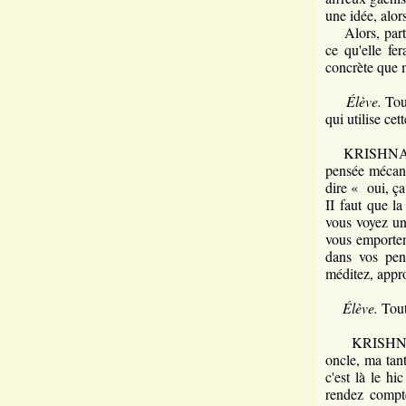
une idée, alor
Alors, parton
ce qu'elle fe
concrète que m
Élève.
Tout
qui utilise cet
KRISHNAMURTI
pensée mécani
dire « oui, ç
II faut que la
vous voyez un
vous emporten
dans vos pen
méditez, appro
Élève.
Tout 
KRISHNAMURTI
oncle, ma tant
c'est là le h
rendez compte