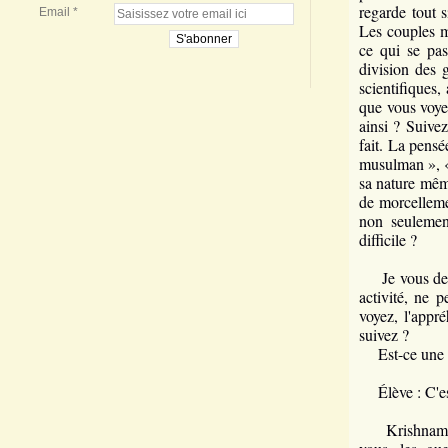
regarde tout 
Email
Les couples ma
ce qui se pas
division des 
scientifiques,
que vous voyez
ainsi ? Suivez
fait. La pensée
musulman », « 
sa nature même
de morcel­lem
non seulemen
difficile ?
Je vous deman
activité, ne 
voyez, l'appr
suivez ?
Est-ce une id
Élève : C'es
Krishnamurti