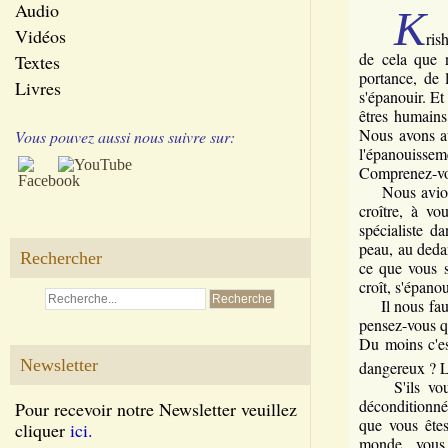
Audio
K
Vidéos
ris
de cela que n
Textes
portance, de l
Livres
s'épanouir. Et
êtres humains
Nous avons au
Vous pouvez aussi nous suivre sur:
l'épanouissem
Comprenez-vo
Nous avion
croître, à v
spécialiste d
peau, au deda
Rechercher
ce que vous s
croît, s'épanou
Il nous faut
pensez-vous qu
Du moins c'es
Newsletter
dangereux ? L
S'ils vous a
déconditionné
Pour recevoir notre Newsletter veuillez
que vous êtes
cliquer
ici.
monde, vous 