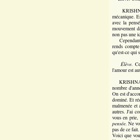
KRISHNAMUR
mécanique. Es
avec la pensé
mouvement dan
non pas une i
Cependant, je
rends compte 
qu'est-ce qui 
Élève.
Ces
l'amour est au
KRISHNAMURTI
nombre d'anné
On est d'acco
dominé. Et réc
malmenée et as
autres. J'ai c
vous en prie,
pensée.
Ne vou
pas de ce fait.
Voici que vou