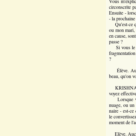
Vous m'expliq
circonscrite pa
Ensuite - lor
- la prochaine 
Qu'est-ce qu
ou mon mari, 
en cause, son
passe ?
Si vous le vo
fragmentation
?
Élève. Au dé
beau, qu'on vou
KRISHNAMURT
voyez effecti
Lorsque vous
nuage, ou un 
naire - est-c
le convertisse
moment de l'ac
Elève. Aucun 