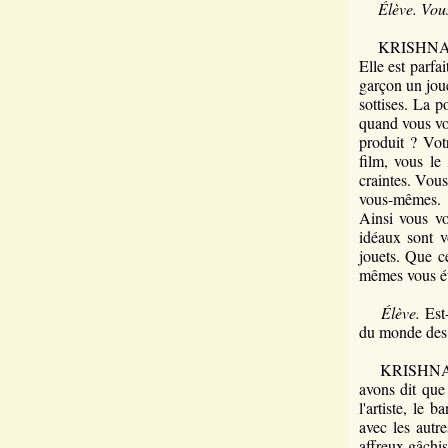
Élève. Vou
KRISHNAMURTI
Elle est parfa
garçon un joue
sottises. La p
quand vous voy
produit ? Vot
film, vous le
craintes. Vous
vous-mêmes.
Ainsi vous vo
idéaux sont v
jouets. Que c
mêmes vous éti
Élève.
Est-
du monde des 
KRISHNAMUR
avons dit que 
l'artiste, le 
avec les autr
affreux gâchi