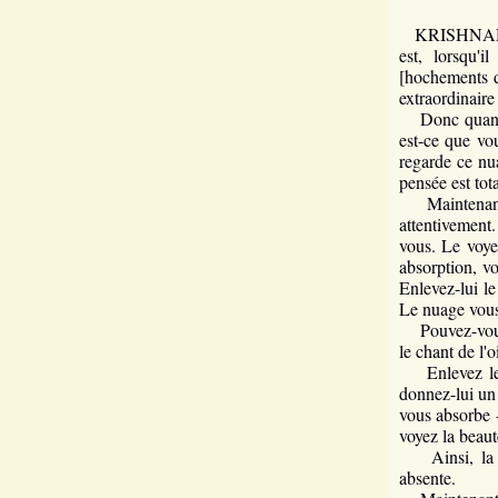
KRISHNAMURTI
est, lorsqu'
[hochements d
extraordinaire
Donc quand vo
est-ce que vo
regarde ce nua
pensée est to
Maintenant, 
attentivement
vous. Le voye
absorption, vo
Enlevez-lui le
Le nuage vous
Pouvez-vo
le chant de l'
Enlevez le jo
donnez-lui un 
vous absorbe -
voyez la beau
Ainsi, la bea
absente.