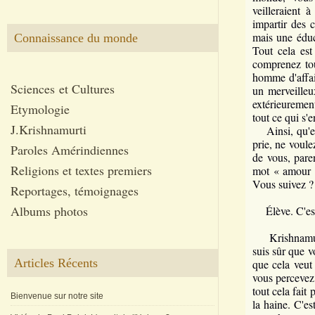
veilleraient 
impartir des 
mais une éduc
Connaissance du monde
Tout cela est
comprenez tou
homme d'affai
Sciences et Cultures
un merveilleux
extérieuremen
Etymologie
tout ce qui s'e
J.Krishnamurti
Ainsi, qu'est
prie, ne voul
Paroles Amérindiennes
de vous, pare
Religions et textes premiers
mot « amour ».
Vous suivez ? 
Reportages, témoignages
Albums photos
Élève. C'est q
Krishnamurti
suis sûr que v
Articles Récents
que cela veut
vous percevez 
tout cela fait 
Bienvenue sur notre site
la haine. C'es