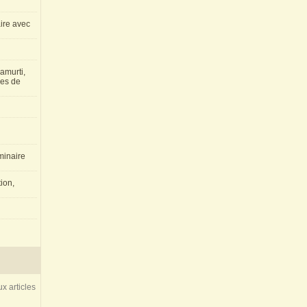
aire avec
amurti,
les de
inaire
ion,
x articles