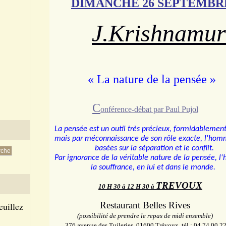
DIMANCHE 26 SEPTEMBRE
J.Krishnamur
« La nature de la pensée »
C
onférence-débat par Paul Pujol
La pensée est un outil très précieux, formidablement
mais par méconnaissance de son rôle exacte, l'homm
basées
sur la séparation et le conflit.
Par ignorance de la véritable nature de la pensée,
la souffrance,
en lui et dans le monde.
TREVOUX
10 H 30 à 12 H 30 à
Restaurant Bel
euillez
(possibilité de prendre le repas de midi ensemble)
376 avenue des Tuileries, 01600 Trévoux, tél : 04 74 00 2