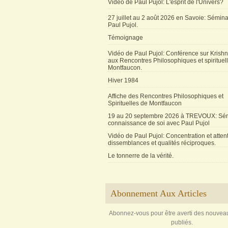
Vidéo de Paul Pujol: L'esprit de l'Univers?
27 juillet au 2 août 2026 en Savoie: Sémin
Paul Pujol.
Témoignage
Vidéo de Paul Pujol: Conférence sur Krishn
aux Rencontres Philosophiques et spirituel
Montfaucon.
Hiver 1984
Affiche des Rencontres Philosophiques et
Spirituelles de Montfaucon
19 au 20 septembre 2026 à TREVOUX: Sém
connaissance de soi avec Paul Pujol
Vidéo de Paul Pujol: Concentration et attent
dissemblances et qualités réciproques.
Le tonnerre de la vérité.
Abonnement Aux Articles
Abonnez-vous pour être averti des nouveau
publiés.