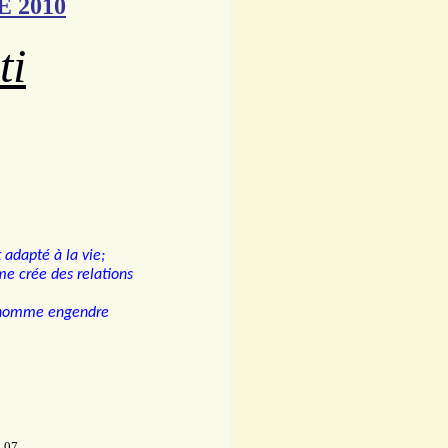
 2010
ti
 adapté à la vie;
e crée des relations
 l'homme engendre
les Rives
2 07