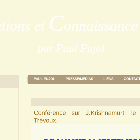
C
ations et
onnaissance 
par Paul Pujol
PAUL PUJOL
PRESSE/MEDIAS
LIENS
CONTAC
Conférence sur J.Krishnamurti l
Trévoux.