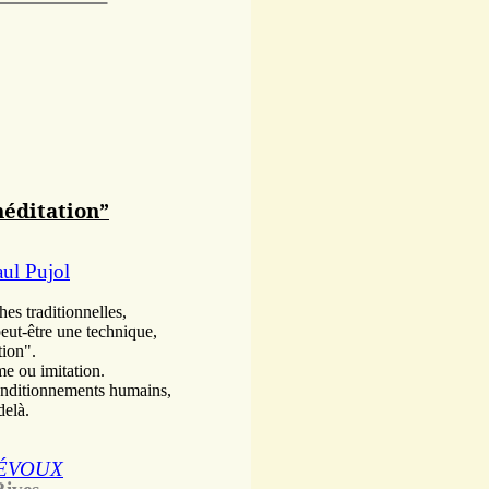
méditation”
ul Pujol
es traditionnelles,
eut-être une technique,
tion".
me ou imitation.
onditionnements humains,
delà.
TRÉVOUX