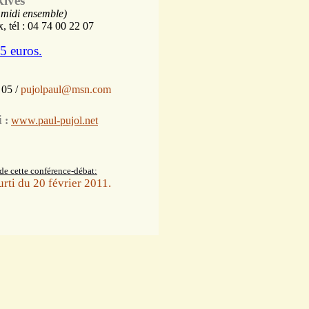
Rives
e midi ensemble)
 tél : 04 74 00 22 07
 5 euros.
 05 /
pujolpaul@msn.com
i
:
www.paul-pujol.net
 de cette conférence-débat:
rti du 20 février 2011.