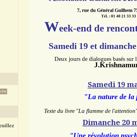
7, rue du Général Guilhem 
Tél. : 01 40 21 33 33
W
eek-end de rencont
Samedi 19 et dimanche
Deux jours de dialogues basés sur l
J.Krishnamur
Samedi 19 m
"La nature de la
Texte du livre
"La flamme de l'attention
Dimanche 20 
euillez
"Une révolution psyc