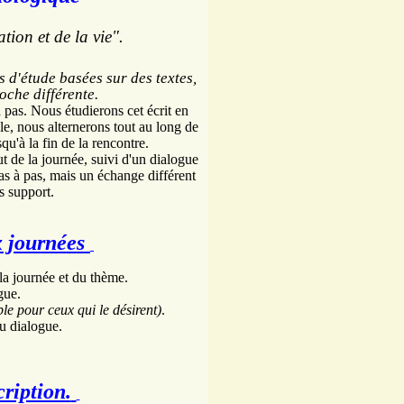
ation et de la vie".
 d'étude basées sur des textes,
che différente.
 pas. Nous étudierons cet écrit en
le, nous alternerons tout au long de
squ'à la fin de la rencontre.
t de la journée, suivi d'un dialogue
pas à pas, mais un échange différent
s support.
x journées
la journée et du thème.
gue.
le pour ceux qui le
désirent)
.
du dialogue.
cription.