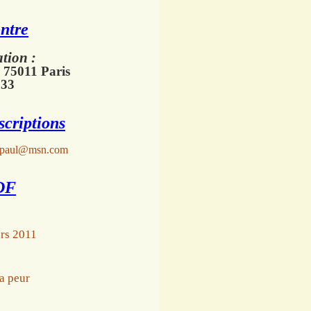
ontre
ation :
 75011 Paris
 33
scriptions
lpaul@msn.com
DF
rs 2011
a peur