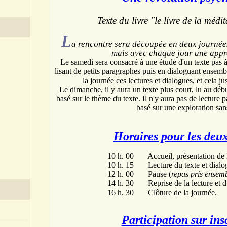
Texte du livre
"le livre de la médit
L
a rencontre sera découpée en deux journées
mais avec chaque jour une appro
Le samedi sera consacré à une étude d'un texte pas à
lisant de petits paragraphes puis en dialoguant ensemb
la journée ces lectures et dialogues, et cela ju
Le dimanche, il y aura un texte plus court, lu au débu
basé sur le thème du texte. Il n'y aura pas de lecture 
basé sur une exploration san
Horaires pour les deu
10 h. 00
Accueil, présentation de 
10 h. 15
Lecture du texte et dialo
12 h. 00
Pause (
repas
pris ensemb
14 h. 30
Reprise de la lecture et 
16 h. 30
Clôture de la journée.
Participation sur ins