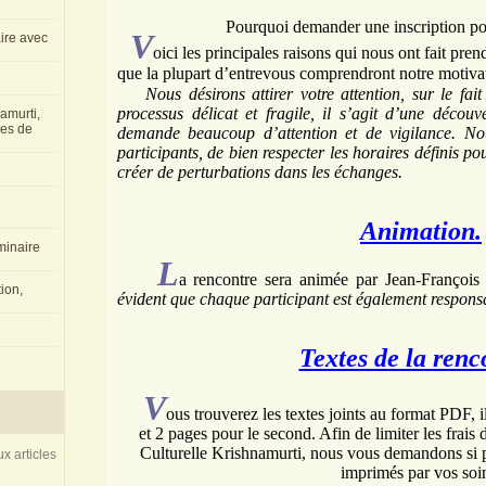
Pourquoi demander une inscription pou
V
aire avec
oici les principales raisons qui nous ont fait pren
que la plupart d’entrevous comprendront notre motivat
Nous désirons attirer votre attention, sur le fai
processus délicat et fragile, il s’agit d’une découv
amurti,
les de
demande beaucoup d’attention et de vigilance.
No
participants, de bien respecter les horaires définis p
créer de perturbations dans les échanges.
Animation.
inaire
L
a rencontre sera animée par Jean-François
ion,
évident que chaque participant est également responsa
Textes de la renc
V
ous trouverez les textes joints au format PDF, i
et 2 pages pour le second. Afin de limiter les frais
Culturelle Krishnamurti, nous vous demandons si po
x articles
imprimés par vos soi