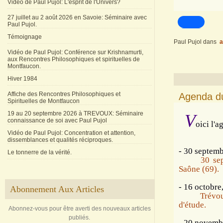
Vidéo de Paul Pujol: L'esprit de l'Univers?
27 juillet au 2 août 2026 en Savoie: Séminaire avec
Paul Pujol.
Témoignage
Paul Pujol
dans
a
Vidéo de Paul Pujol: Conférence sur Krishnamurti,
aux Rencontres Philosophiques et spirituelles de
Montfaucon.
Hiver 1984
Affiche des Rencontres Philosophiques et
Agenda d
Spirituelles de Montfaucon
19 au 20 septembre 2026 à TREVOUX: Séminaire
V
connaissance de soi avec Paul Pujol
oici l'
Vidéo de Paul Pujol: Concentration et attention,
dissemblances et qualités réciproques.
- 30 septemb
Le tonnerre de la vérité.
30 se
Saône (69).
- 16 octobre
Abonnement Aux Articles
Trévou
d'étude.
Abonnez-vous pour être averti des nouveaux articles
publiés.
- 20 novembr