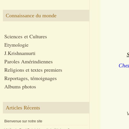
10 h. 00 
10 h. 1
Connaissance du monde
entr
dialogu
12 h. 0
14 h. 3
Sciences et Cultures
16 h. 0
Etymologie
J.Krishnamurti
S
Paroles Amérindiennes
Chez
Religions et textes premiers
Reportages, témoignages
Albums photos
Articles Récents
V
Bienvenue sur notre site