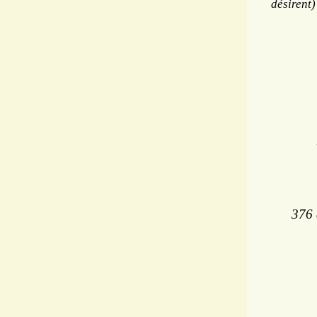
désirent)
14
14
16
Re
376 