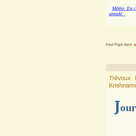
Météo: En ca
annulé.
Paul Pujol
dans
a
Trévoux 
Krishnamu
J
our