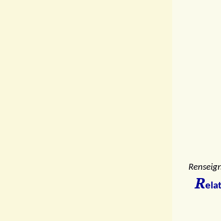
Renseig
R
ela