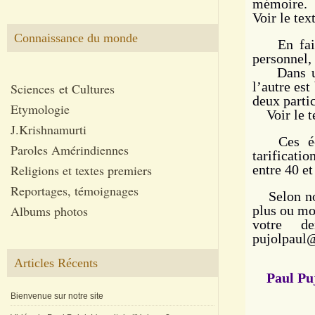
mémoire.
Voir le tex
Connaissance du monde
En faisa
personnel,
Dans un 
l’autre est
Sciences et Cultures
deux parti
Etymologie
Voir le t
J.Krishnamurti
Ces écha
Paroles Amérindiennes
tarificati
Religions et textes premiers
entre 40 et
Reportages, témoignages
Selon notr
Albums photos
plus ou mo
votre d
pujolpaul
Articles Récents
Paul Pu
Bienvenue sur notre site