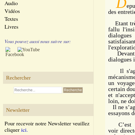
D
Audio
epu
Vidéos
des entreti
Textes
Etant très
Livres
fallu l'in
dialogues
(
Vous pouvez aussi nous suivre sur:
satisfaisa
l'explorati
Devant ce
dialogues i
Il s'agit
mécanismes
Rechercher
un voyage
certain dou
et n'acce
loin, ne do
Il ne s’agi
Newsletter
essayons d
Pour recevoir notre Newsletter veuillez
C’est un
cliquer
ici.
voir dire