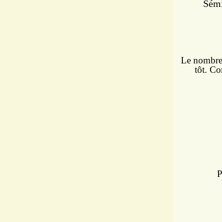
Sémi
L
e nombre 
tôt.
Con
P