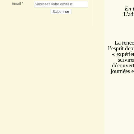
Email
En 
L'ad
La renco
l’esprit de
« expérie
suivire
découvert
journées e