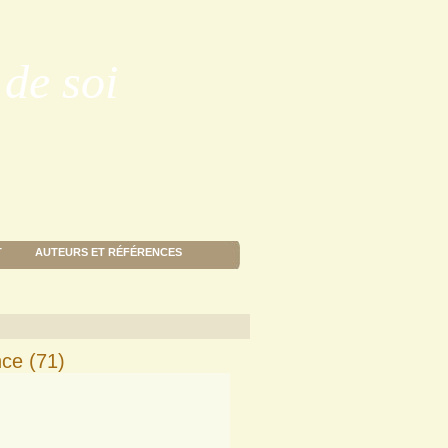
de soi
T
AUTEURS ET RÉFÉRENCES
nce (71)