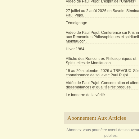
Vidéo de Paul Pujol: L'esprit de l'Univers?
27 juillet au 2 août 2026 en Savoie: Sémin
Paul Pujol.
Témoignage
Vidéo de Paul Pujol: Conférence sur Krishn
aux Rencontres Philosophiques et spirituel
Montfaucon.
Hiver 1984
Affiche des Rencontres Philosophiques et
Spirituelles de Montfaucon
19 au 20 septembre 2026 à TREVOUX: Sém
connaissance de soi avec Paul Pujol
Vidéo de Paul Pujol: Concentration et attent
dissemblances et qualités réciproques.
Le tonnerre de la vérité.
Abonnement Aux Articles
Abonnez-vous pour être averti des nouveau
publiés.