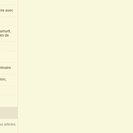
aire avec
amurti,
les de
inaire
ion,
x articles