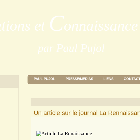
C
ations et
onnaissance 
par Paul Pujol
PAUL PUJOL
PRESSE/MEDIAS
LIENS
CONTAC
Un article sur le journal La Rennaissa