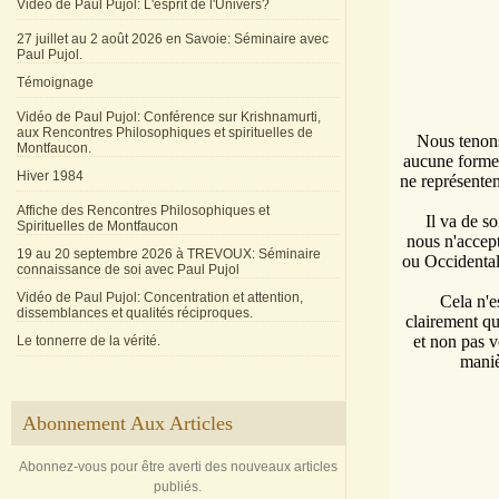
Vidéo de Paul Pujol: L'esprit de l'Univers?
27 juillet au 2 août 2026 en Savoie: Séminaire avec
Paul Pujol.
Témoignage
Vidéo de Paul Pujol: Conférence sur Krishnamurti,
aux Rencontres Philosophiques et spirituelles de
Nous tenons
Montfaucon.
aucune forme 
Hiver 1984
ne représente
Affiche des Rencontres Philosophiques et
Il va de s
Spirituelles de Montfaucon
nous n'accept
19 au 20 septembre 2026 à TREVOUX: Séminaire
ou Occidental
connaissance de soi avec Paul Pujol
Vidéo de Paul Pujol: Concentration et attention,
Cela n'e
dissemblances et qualités réciproques.
clairement qu
et non pas v
Le tonnerre de la vérité.
maniè
Abonnement Aux Articles
Abonnez-vous pour être averti des nouveaux articles
publiés.