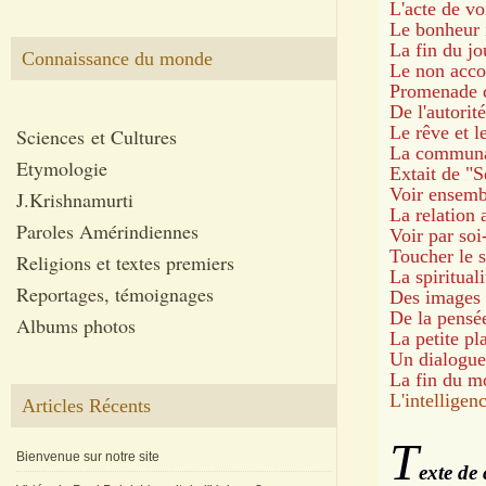
L'acte de voi
Le bonheur
La fin du jo
Connaissance du monde
Le non accom
Promenade d
De l'autorit
Le rêve et l
Sciences et Cultures
La communau
Etymologie
Extait de "S
Voir ensem
J.Krishnamurti
La relation
Paroles Amérindiennes
Voir par s
Toucher le s
Religions et textes premiers
La spirituali
Reportages, témoignages
Des images 
De la pensé
Albums photos
La petite pl
Un dialogue 
La fin du mo
L'intelligen
Articles Récents
T
Bienvenue sur notre site
exte de