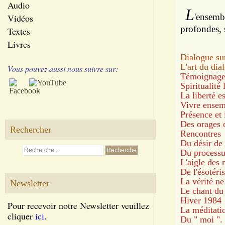
Audio
L
'ensembl
Vidéos
profondes, s
Textes
Livres
Dialogue sur 
L'art du dia
Vous pouvez aussi nous suivre sur:
Témoignag
Spiritualité
La liberté e
Vivre ensem
Présence et
Des orages 
Rechercher
Rencontres
Du désir de 
Du processu
L'aigle des
De l'ésotéri
La vérité ne
Newsletter
Le chant du 
Hiver 1984
Pour recevoir notre Newsletter veuillez
La méditatio
cliquer
ici.
Du " moi ".