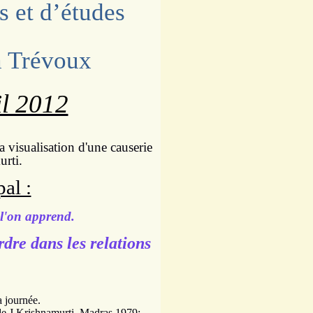
s et d’études
à Trévoux
l 2012
la visualisation d'une causerie
urti.
al :
l'on apprend.
dre dans les relations
a journée.
de J.Krishnamurti,
Madras 1979: