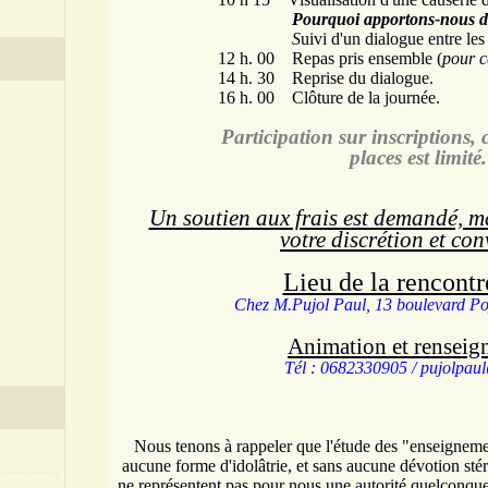
Pourquoi apportons-nous d
S
uivi d'un dialogue entre les 
12 h. 00
Repas pris ensemble (
pour c
14 h. 30
Reprise du dialogue.
16 h. 00
Clôture de la journée.
Participation sur inscriptions,
places est limité.
Un soutien aux frais est demandé, mai
votre discrétion et co
Lieu de la rencontr
Chez M.Pujol Paul, 13 boulevard Po
Animation et renseig
Tél : 0682330905 /
pujolpau
Nous tenons à rappeler que l'étude des "enseignemen
aucune forme d'idolâtrie, et sans aucune dévotion stér
ne représentent pas pour nous une autorité quelconque