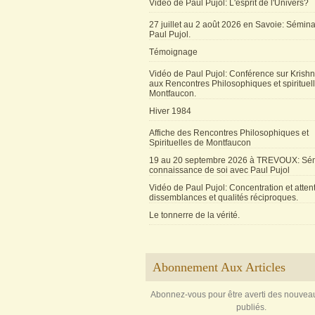
Vidéo de Paul Pujol: L'esprit de l'Univers?
27 juillet au 2 août 2026 en Savoie: Sémin
Paul Pujol.
Témoignage
Vidéo de Paul Pujol: Conférence sur Krishn
aux Rencontres Philosophiques et spirituel
Montfaucon.
Hiver 1984
Affiche des Rencontres Philosophiques et
Spirituelles de Montfaucon
19 au 20 septembre 2026 à TREVOUX: Sém
connaissance de soi avec Paul Pujol
Vidéo de Paul Pujol: Concentration et attent
dissemblances et qualités réciproques.
Le tonnerre de la vérité.
Abonnement Aux Articles
Abonnez-vous pour être averti des nouveau
publiés.