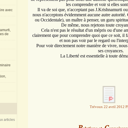
les comprendre et voir si
elles sont
Il va de soi que, n'acceptant pas J.Krishnamurti o
aire avec
nous n'acceptons évidemment aucune autre autorité. Q
ou Occidentale), un maître à penser, un guru spiritu
De même, nous rejetons toute croyan
Cela n'est pas le résultat d'un mépris ou d'une 
amurti,
les de
clairement que pour comprendre quoi que ce soit, il 
et non pas voir par le regard ou l'inter
Pour voir directement notre manière de vivre, nous
ses croyances.
La Liberté est essentielle à toute déma
inaire
ion,
Trévoux 22 avril 2012 
x articles
R
C