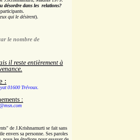
u désordre dans les relations?
participants.
eux qui le désirent
).
 car le nombre de
s il reste entièrement à
nvenance.
e :
yat 01600 Trévoux.
nements :
l@msn.com
ts" de J.Krishnamurti se fait sans
ile envers sa personne. Ses paroles
, nous les étudions pour essayer de