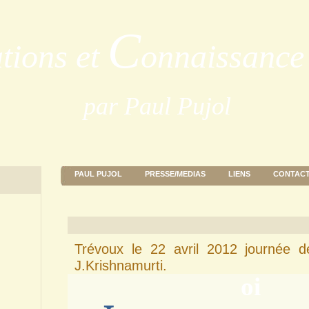
C
ations et
onnaissance 
par Paul Pujol
PAUL PUJOL
PRESSE/MEDIAS
LIENS
CONTAC
Trévoux le 22 avril 2012 journée d
J.Krishnamurti.
oi