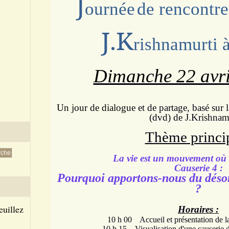
J
ournée
de rencontre
J.K
rishnamurti 
Dimanche 22 avri
Un jour de dialogue
et de partage, basé sur 
(dvd) de J.Krishnam
Thème princip
La vie est un mouvement où 
Causerie 4 :
Pourquoi apportons-nous du désor
?
euillez
Horaires :
10
h 00
Accueil et présentation de l
10 h 15
Visualisation d'une causerie 