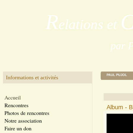
R
elations et
par 
PAUL PUJOL
Informations et activités
Accueil
Rencontres
Album - B
Photos de rencontres
Notre association
Faire un don