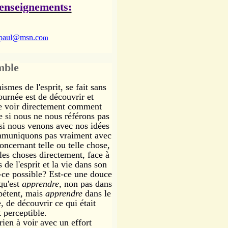
renseignements:
lpaul@msn.co
m
mble
smes de l'esprit, se fait sans
ournée est de découvrir et
 de voir directement comment
ue si nous ne nous référons pas
 si nous venons avec nos idées
communiquons pas vraiment avec
oncernant telle ou telle chose,
les choses directement, face à
e l'esprit et la vie dans son
-ce possible? Est-ce une douce
qu'est
apprendre,
non pas dans
pétent, mais
apprendre
dans le
 de découvrir ce qui était
 perceptible.
 rien à voir avec un effort