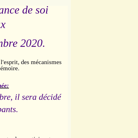
ance de soi
ux
bre 2020.
 l'esprit, des mécanismes
mémoire.
née:
bre, il sera décidé
pants.