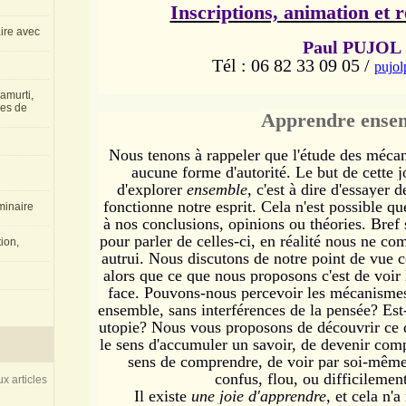
Inscriptions, animation et 
aire avec
Paul PUJOL
Tél : 06 82 33 09 05 /
pujo
amurti,
les de
Apprendre ense
Nous tenons à rappeler que l'étude des mécani
aucune forme d'autorité. Le but de cette j
d'explorer
ensemble
, c'est à dire d'essayer
fonctionne notre esprit. Cela n'est possible q
inaire
à nos conclusions, opinions ou théories. Bref
pour parler de celles-ci, en réalité nous ne 
ion,
autrui. Nous discutons de notre point de vue c
alors que ce que nous proposons c'est de voir 
face. Pouvons-nous percevoir les mécanismes d
ensemble, sans interférences de la pensée? Est
utopie? Nous vous proposons de découvrir ce 
le sens d'accumuler un savoir, de devenir com
sens de comprendre, de voir par soi-même,
confus, flou, ou difficilement
x articles
Il existe
une joie d'apprendre
, et cela n'a