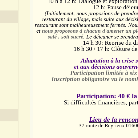
10 h à 12 h: Dialogue et exploration 
12 h: Pause déjeu
(Initialement, nous proposions de prendre
restaurant du village, mais suite aux déci
restaurant sont malheureusement fermés. Nou
et
nous proposons à chacun d'amener un plat
salé , soit sucré
. Le déjeuner se prendra
14 h 30: Reprise du d
16 h 30 / 17 h: Clôture de
Adaptation à la crise 
et aux décisions gouver
Participation limitée à six
Inscription obligatoire
vu le nom
Participation: 40 € la
Si difficultés financières, par
Lieu de la rencon
37 route de Reyrieux 0160