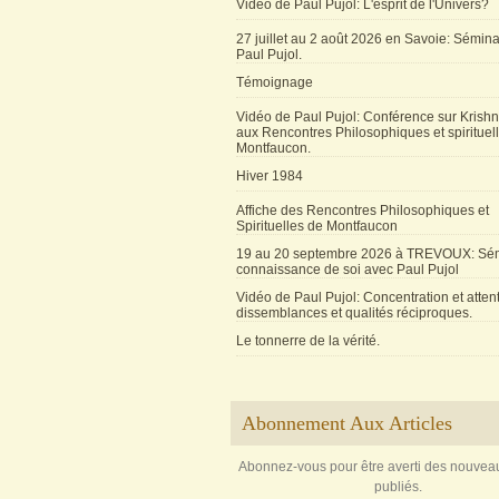
Vidéo de Paul Pujol: L'esprit de l'Univers?
27 juillet au 2 août 2026 en Savoie: Sémin
Paul Pujol.
Témoignage
Vidéo de Paul Pujol: Conférence sur Krishn
aux Rencontres Philosophiques et spirituel
Montfaucon.
Hiver 1984
Affiche des Rencontres Philosophiques et
Spirituelles de Montfaucon
19 au 20 septembre 2026 à TREVOUX: Sém
connaissance de soi avec Paul Pujol
Vidéo de Paul Pujol: Concentration et attent
dissemblances et qualités réciproques.
Le tonnerre de la vérité.
Abonnement Aux Articles
Abonnez-vous pour être averti des nouveau
publiés.