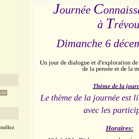
J
C
ournée
onnaiss
T
à
révo
Dimanche 6 décem
Un jour de dialogue et d'exploration de
de la pensée et de la 
Thème de la jour
Le thème de la journée est li
avec les partici
euillez
Horaires: