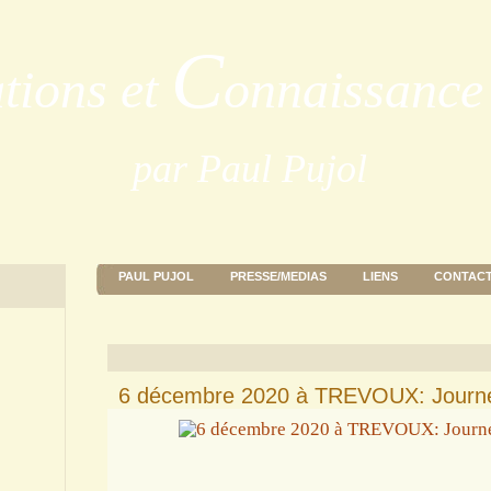
C
ations et
onnaissance 
par Paul Pujol
PAUL PUJOL
PRESSE/MEDIAS
LIENS
CONTAC
6 décembre 2020 à TREVOUX: Journé