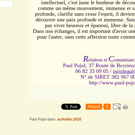
intellectuel, c'est juste le bonheur de déc
comme un même mouvement, immense et sans 
profonde, clarifie sans cesse l'esprit, il devien
découvre une paix profonde et immense.
San
pas vivre heureux et épanoui, libre de la
Dans nos échanges, il est important d'avoir une
pour l'autre, sans cette affection toute comm
R
C
elations et
onnaissanc
Paul Pujol, 37 Route de Reyrie
06 82 33 09 05 /
pujolpau
N° de SIRET 382 967 0
http://www.paul-pujo
Repost
0
Paul Pujol
dans
activités 2020