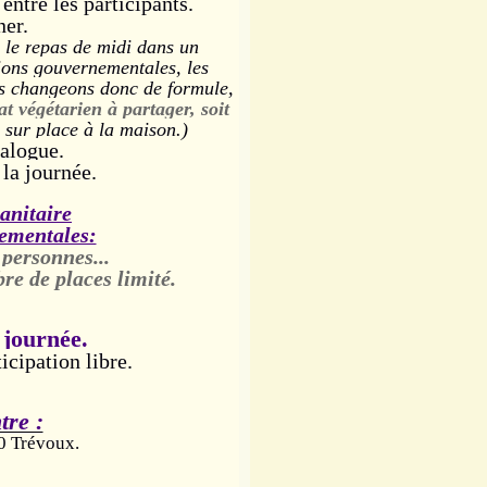
entre les participants.
ner.
 le r
epas de midi dans un
sions gouvernementales, les
s changeons donc de formule,
 végétarien à partager, soit
 sur place à la maison.)
ialogue.
 la journée.
sanitaire
nementales:
 personnes...
bre de
places limité.
 journée.
ticipation libre.
tre :
0 Trévoux.