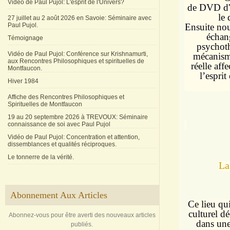
Vidéo de Paul Pujol: L'esprit de l'Univers?
de DVD d'e
le
27 juillet au 2 août 2026 en Savoie: Séminaire avec
Paul Pujol.
Ensuite nou
échan
Témoignage
psychoth
Vidéo de Paul Pujol: Conférence sur Krishnamurti,
mécanisme
aux Rencontres Philosophiques et spirituelles de
réelle aff
Montfaucon.
l’esprit
Hiver 1984
Affiche des Rencontres Philosophiques et
Spirituelles de Montfaucon
19 au 20 septembre 2026 à TREVOUX: Séminaire
connaissance de soi avec Paul Pujol
Vidéo de Paul Pujol: Concentration et attention,
dissemblances et qualités réciproques.
Le tonnerre de la vérité.
La
Abonnement Aux Articles
Ce lieu qui
culturel d
Abonnez-vous pour être averti des nouveaux articles
dans une
publiés.