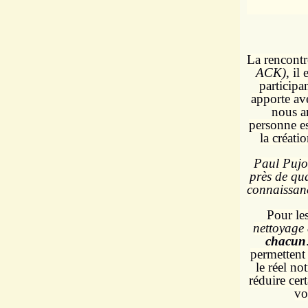
La rencontr
ACK)
, il
participa
apporte av
nous a
personne es
la créati
Paul Pujol
près de qua
connaissanc
Pour le
nettoyage
chacun
permettent 
le réel no
réduire cert
vo