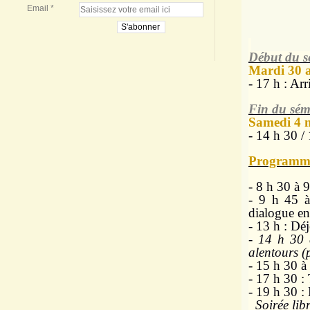
Email
Début du s
Mardi 30 a
- 17 h : Arr
Fin du sém
Samedi 4 
- 14 h 30 / 
Programme
- 8 h 30 à 9
- 9 h 45 à
dialogue ent
- 13 h : Dé
-
14 h 30 
alentours (p
- 15 h 30 à
- 17 h 30 : 
- 19 h 30 : 
Soirée lib