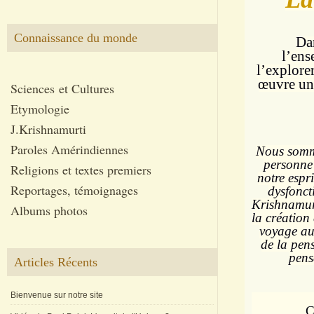
Connaissance du monde
Dan
l’ens
l’explore
œuvre un
Sciences et Cultures
Etymologie
J.Krishnamurti
Paroles Amérindiennes
Nous somme
personne 
Religions et textes premiers
notre espr
Reportages, témoignages
dysfonct
Krishnamurt
Albums photos
la création
voyage au
de la pens
pens
Articles Récents
Bienvenue sur notre site
C