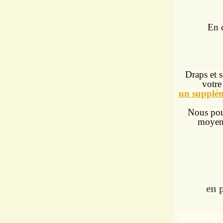
En c
Draps et s
votr
un supplém
Nous pouv
moye
en 