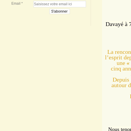
Email
Davayé à 
La rencon
l’esprit de
une
«
cinq anné
Depuis 
autour 
Nous tenon