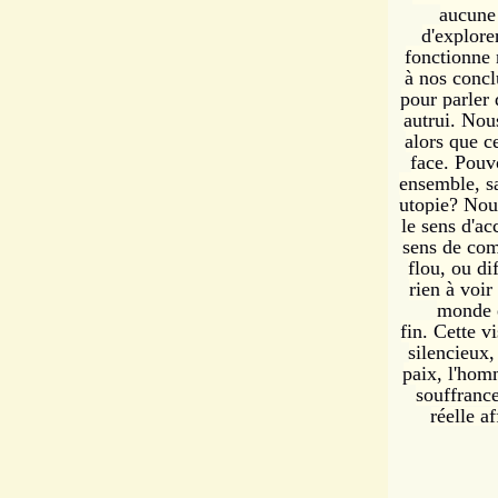
aucune 
d'explor
fonctionne 
à nos concl
pour parler
autrui. Nou
alors que c
face. Pouv
ensemble, sa
utopie? Nou
le sens d'a
sens de com
flou, ou di
rien à voir
monde 
fin. Cette vi
silencieux
paix, l'hom
souffranc
réelle a