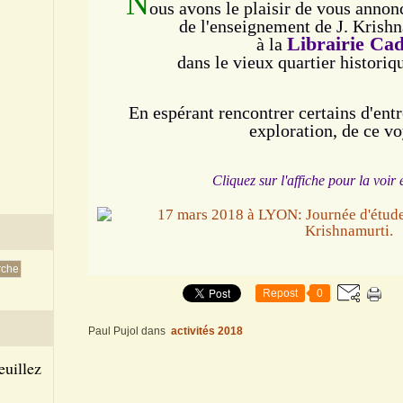
N
ous avons le plaisir de vous anno
de l'enseignement de J. Kris
Librairie Ca
à
la
dans
le vieux quartier historiq
En espérant rencontrer certains d'ent
exploration, de ce vo
Cliquez sur l'affiche pour la voir
Repost
0
Paul Pujol
dans
activités 2018
euillez