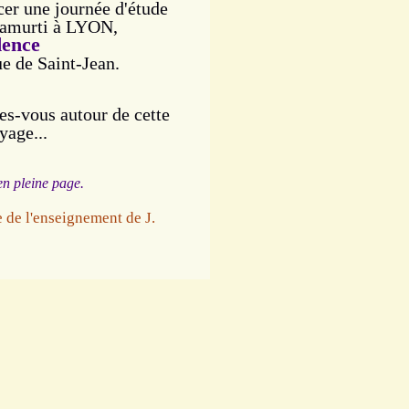
ncer une journée
d'étude
hnamurti à LYON,
dence
ue de Saint-Jean.
res-vous autour de cette
yage...
 en pleine page.