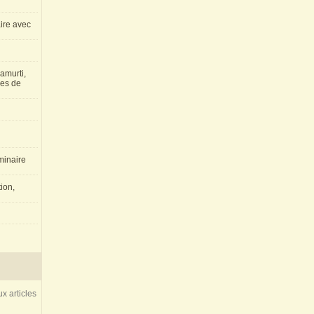
aire avec
amurti,
les de
inaire
ion,
x articles