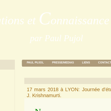
C
ations et
onnaissance 
par Paul Pujol
PAUL PUJOL
PRESSE/MEDIAS
LIENS
CONTAC
17 mars 2018 à LYON: Journée d'étu
J. Krishnamurti.